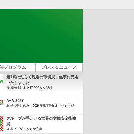
催プログラム
プレス＆ニュース
第1回はたらく現場の環境展、無事に完走
いたしました
来場数はおよそ17,000人を記録
A+A 2027
出展お申し込み、2026年6月下旬より受付開始
グループが手がける世界の労働安全衛生
展
会議プログラムも大充実