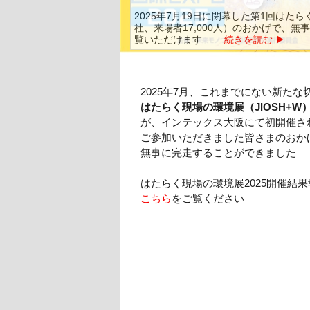
A+A 2027
グループが手がける世界の労働安全衛生
2025年7月19日に閉幕した第1回はた
社、来場者17,000人）のおかげで、
出展お申し込み期限は、2026年10月
A+A で培ったノウハウと知見を活かし
覧いただけます
お早めのお手続き完了をお奨めしてい
全衛生展を開催しています
続きを読む ▶
続きを読む
2025年7月、これまでにない新た
はたらく現場の環境展（JIOSH+W
が、インテックス大阪にて初開催さ
ご参加いただきました皆さまのお
無事に完走することができました
はたらく現場の環境展2025開催結
こちら
をご覧ください