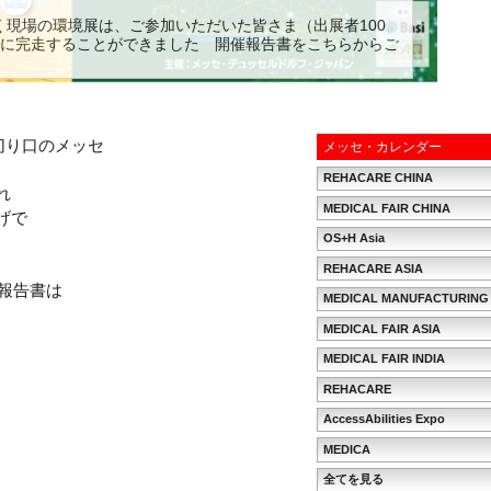
展
らく現場の環境展は、ご参加いただいた皆さま（出展者100
無事に完走することができました 開催報告書をこちらからご
末日を予定しておりますが、混みあうことが予想されるため、
、日本、シンガポール、UAE、トルコ、タイ、中国で労働安
ます
 ▶
続きを読む ▶
な切り口のメッセ
メッセ・カレンダー
）
REHACARE CHINA
れ
MEDICAL FAIR CHINA
かげで
OS+H Asia
REHACARE ASIA
果報告書は
MEDICAL MANUFACTURING 
MEDICAL FAIR ASIA
MEDICAL FAIR INDIA
REHACARE
AccessAbilities Expo
MEDICA
全てを見る