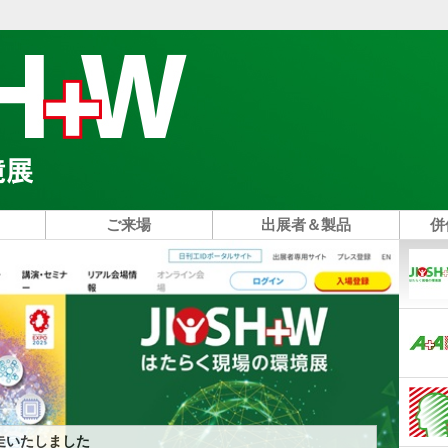
ご来場
出展者＆製品
併
走いたしました