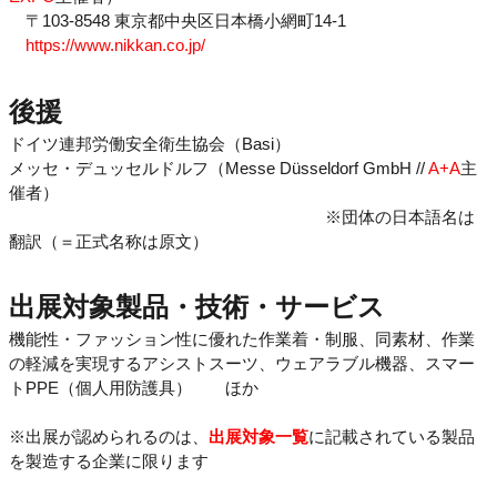
〒103-8548 東京都中央区日本橋小網町14-1
https://www.nikkan.co.jp/
後援
ドイツ連邦労働安全衛生協会（Basi）
メッセ・デュッセルドルフ（Messe Düsseldorf GmbH //
A+A
主
催者）
※団体の日本語名は
翻訳（＝正式名称は原文）
出展対象製品・技術・サービス
機能性・ファッション性に優れた作業着・制服、同素材、作業
の軽減を実現するアシストスーツ、ウェアラブル機器、スマー
トPPE（個人用防護具） ほか
※出展が認められるのは、
出展対象一覧
に記載されている製品
を製造する企業に限ります