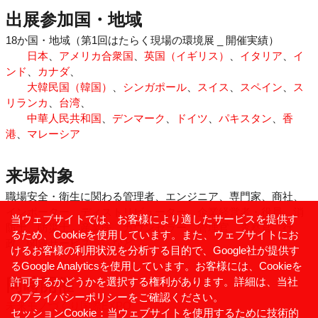
出展参加国・地域
18か国・地域（第1回はたらく現場の環境展 _ 開催実績）
日本
、
アメリカ合衆国
、
英国（イギリス）
、
イタリア
、
イ
ンド
、
カナダ
、
大韓民国（韓国）
、
シンガポール
、
スイス
、
スペイン
、
ス
リランカ
、
台湾
、
中華人民共和国
、
デンマーク
、
ドイツ
、
パキスタン
、
香
港
、
マレーシア
来場対象
職場安全・衛生に関わる管理者、エンジニア、専門家、商社、
インポーター、ディストリビューター、企業経営者・役員、消
当ウェブサイトでは、お客様により適したサービスを提供す
防士、防災士、産業医、カウンセラー、管理官、査察官、行
るため、Cookieを使用しています。また、ウェブサイトにお
政、関連サービス など
けるお客様の利用状況を分析する目的で、Google社が提供す
るGoogle Analyticsを使用しています。お客様には、Cookieを
許可するかどうかを選択する権利があります。詳細は、
当社
同時開催
のプライバシーポリシー
をご確認ください。
未来モノづくり国際EXPO
セッションCookie：当ウェブサイトを使用するために技術的