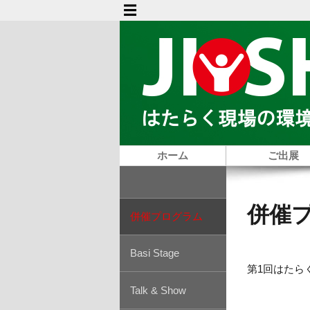
ホーム
ご出展
併催
併催プログラム
Basi Stage
第1回はた
Talk & Show