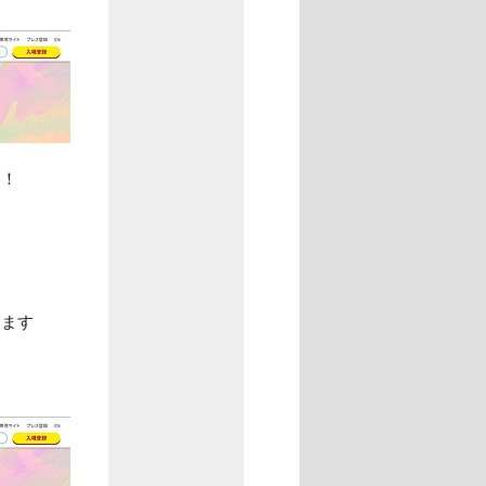
！！
けます